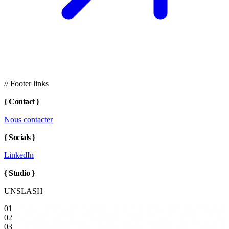
// Footer links
{
Contact
}
Nous contacter
{
Socials
}
LinkedIn
{
Studio
}
UNSLASH
01
02
03