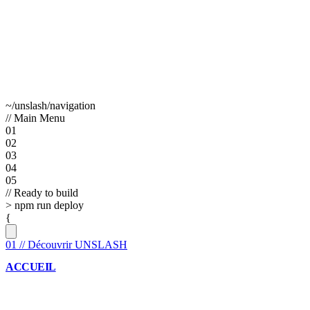
~/unslash/navigation
// Main Menu
01
02
03
04
05
// Ready to build
>
npm run deploy
{
01
//
Découvrir UNSLASH
ACCUEIL