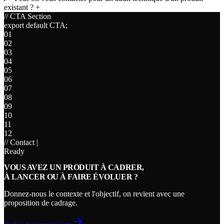
existant ?
+
// CTA Section
export default CTA;
01
02
03
04
05
06
07
08
09
10
11
12
// Contact
|
Ready
VOUS AVEZ UN PRODUIT À CADRER,
À LANCER OU À FAIRE ÉVOLUER ?
Donnez-nous le contexte et l'objectif, on revient avec une
proposition de cadrage.