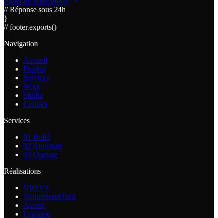
Parler de votre projet
// Réponse sous 24h
}
// footer.exports()
Navigation
Accueil
Produit
Services
Work
Studio
Contact
Services
01
Build
02
Automate
03
Operate
Réalisations
VRSVS
ActionSportTech
Ascent
Uncorpo