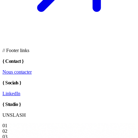
// Footer links
{
Contact
}
Nous contacter
{
Socials
}
LinkedIn
{
Studio
}
UNSLASH
01
02
03