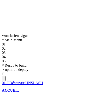
~/unslash/navigation
// Main Menu
01
02
03
04
05
// Ready to build
>
npm run deploy
{
01
//
Découvrir UNSLASH
ACCUEIL